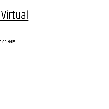
Virtual
s en 360º.