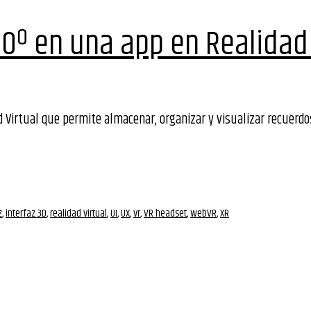
60º en una app en Realidad 
d Virtual que permite almacenar, organizar y visualizar recuerdo
z
,
interfaz 3D
,
realidad virtual
,
UI
,
UX
,
vr
,
VR headset
,
webVR
,
XR