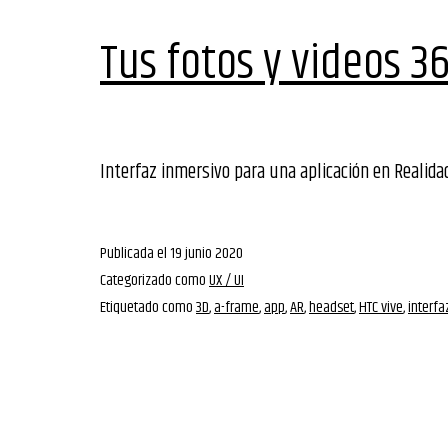
Tus fotos y videos 3
Interfaz inmersivo para una aplicación en Realida
Publicada el
19 junio 2020
Categorizado como
UX / UI
Etiquetado como
3D
,
a-frame
,
app
,
AR
,
headset
,
HTC vive
,
interfa