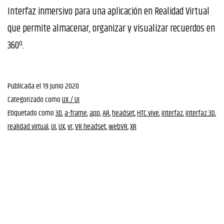
Interfaz inmersivo para una aplicación en Realidad Virtual
que permite almacenar, organizar y visualizar recuerdos en
360º.
Publicada el
19 junio 2020
Categorizado como
UX / UI
Etiquetado como
3D
,
a-frame
,
app
,
AR
,
headset
,
HTC vive
,
interfaz
,
interfaz 3D
,
realidad virtual
,
UI
,
UX
,
vr
,
VR headset
,
webVR
,
XR