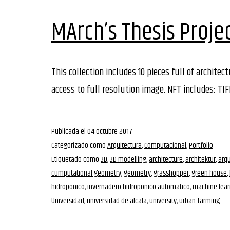
MArch’s Thesis Proje
This collection includes 10 pieces full of archite
access to full resolution image. NFT includes: TIFF 
Publicada el
04 octubre 2017
Categorizado como
Arquitectura
,
Computacional
,
Portfolio
Etiquetado como
3D
,
3D modelling
,
architecture
,
architektur
,
arqu
cumputational geometry
,
geometry
,
grasshopper
,
green house
,
hidroponico
,
invernadero hidroponico automatico
,
machine lear
Universidad
,
universidad de alcala
,
university
,
urban farming