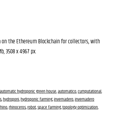
n on the Ethereum Blockchain for collectors, with
Mb, 3508 x 4967 px.
automatic hydroponic green house
,
automatico
,
cumputational
,
s
,
hydroponi
,
hydroponic farming
,
invernadero
,
invernadero
rhino
,
rhinoceros
,
robot
,
space farming
,
topology optimization
,