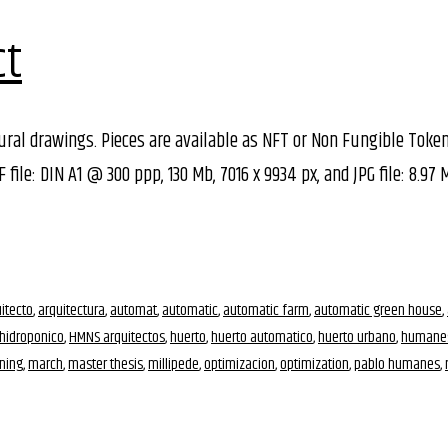
ct
ctural drawings. Pieces are available as NFT or Non Fungible Toke
file: DIN A1 @ 300 ppp, 130 Mb, 7016 x 9934 px, and JPG file: 8.97 
itecto
,
arquitectura
,
automat
,
automatic
,
automatic farm
,
automatic green house
,
hidroponico
,
HMNS arquitectos
,
huerto
,
huerto automatico
,
huerto urbano
,
humane
ning
,
march
,
master thesis
,
millipede
,
optimizacion
,
optimization
,
pablo humanes
,