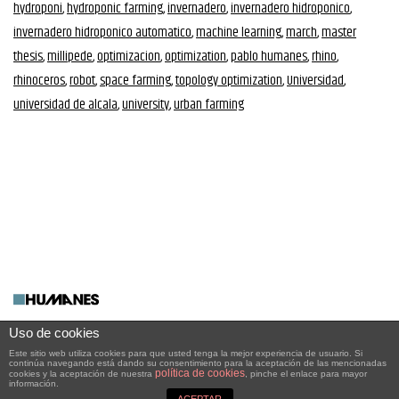
hydroponi
,
hydroponic farming
,
invernadero
,
invernadero hidroponico
,
invernadero hidroponico automatico
,
machine learning
,
march
,
master
thesis
,
millipede
,
optimizacion
,
optimization
,
pablo humanes
,
rhino
,
rhinoceros
,
robot
,
space farming
,
topology optimization
,
Universidad
,
universidad de alcala
,
university
,
urban farming
Uso de cookies
Pablo Humanes - MMXXII -
Este sitio web utiliza cookies para que usted tenga la mejor experiencia de usuario. Si
continúa navegando está dando su consentimiento para la aceptación de las mencionadas
política de cookies
cookies y la aceptación de nuestra
, pinche el enlace para mayor
información.