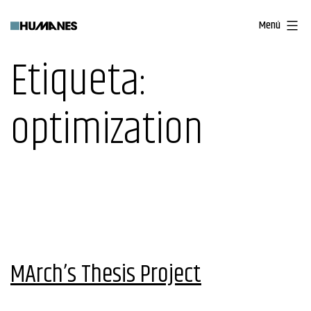
Saltar
Menú
al
contenido
Etiqueta:
optimization
MArch’s Thesis Project