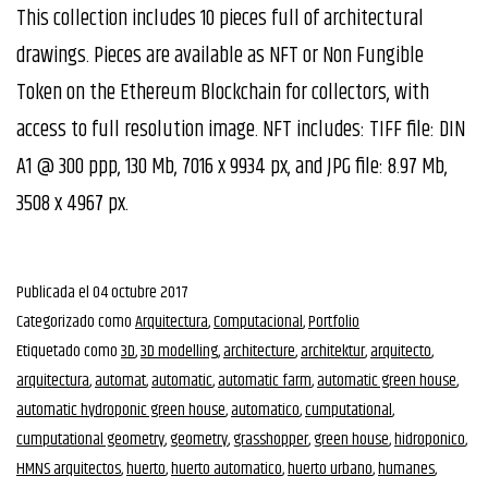
This collection includes 10 pieces full of architectural
drawings. Pieces are available as NFT or Non Fungible
Token on the Ethereum Blockchain for collectors, with
access to full resolution image. NFT includes: TIFF file: DIN
A1 @ 300 ppp, 130 Mb, 7016 x 9934 px, and JPG file: 8.97 Mb,
3508 x 4967 px.
Publicada el
04 octubre 2017
Categorizado como
Arquitectura
,
Computacional
,
Portfolio
Etiquetado como
3D
,
3D modelling
,
architecture
,
architektur
,
arquitecto
,
arquitectura
,
automat
,
automatic
,
automatic farm
,
automatic green house
,
automatic hydroponic green house
,
automatico
,
cumputational
,
cumputational geometry
,
geometry
,
grasshopper
,
green house
,
hidroponico
,
HMNS arquitectos
,
huerto
,
huerto automatico
,
huerto urbano
,
humanes
,