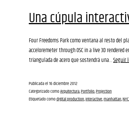
Una cúpula interacti
Four Freedoms Park como ventana al resto del pla
acceloremeter through OSC in a live 3D rendered
triangulada de acero que sostendrá una…
Seguir 
Publicada el
16 diciembre 2012
Categorizado como
Arquitectura
,
Portfolio
,
Projection
Etiquetado como
digital production
,
interactive
,
manhattan
,
NYC