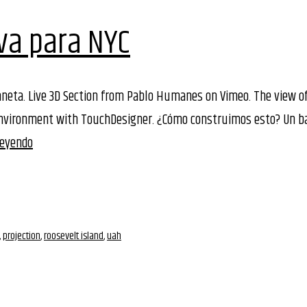
va para NYC
neta. Live 3D Section from Pablo Humanes on Vimeo. The view of
 environment with TouchDesigner. ¿Cómo construimos esto? Un 
Una
leyendo
cúpula
interactiva
para
NYC
,
projection
,
roosevelt island
,
uah