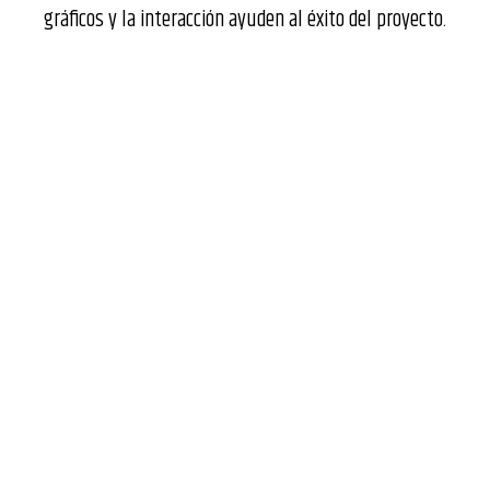
gráficos y la interacción ayuden al éxito del proyecto.
Escenario
Pedro lleva ya unos meses
viviendo solo
y uno
de sus hijos le ha animado a
adoptar a un perro
para que le haga compañía y le obligue a
salir más de casa
. Con el aburrimiento que tiene
encima por la cuarentena ha decidido entrar un
0
rato en internet y comenzar a
buscar
información sobre los cuidados que requiere
un animal de compañía
.
ce