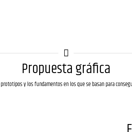
de convivir con un animal de compañía y he
concertado una cita para visitar una
protectora.
Propuesta gráfica
prototipos y los fundamentos en los que se basan para consegui