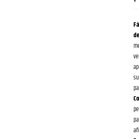
Fá
de
me
ve
ap
su
pa
Co
pe
pa
añ