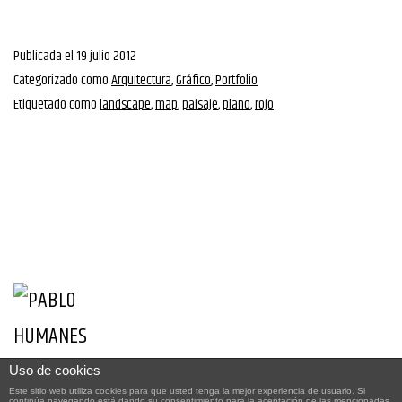
Publicada el
19 julio 2012
Categorizado como
Arquitectura
,
Gráfico
,
Portfolio
Etiquetado como
landscape
,
map
,
paisaje
,
plano
,
rojo
Uso de cookies
Pablo Humanes - MMXXII -
Este sitio web utiliza cookies para que usted tenga la mejor experiencia de usuario. Si
continúa navegando está dando su consentimiento para la aceptación de las mencionadas