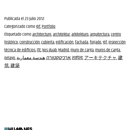
Publicada el
23 julio 2012
Categorizado como
gif
,
Portfolio
Etiquetado como
architecture
,
architektur
,
arkitekturo
,
arquitectura
,
centro
histórico
,
construcción
,
cubierta
,
edificación
,
fachada
,
forjado
,
gif
,
inspección
técnica de edificios
,
ITE
,
kos duab
,
Madrid
,
muro de carga
,
muros de carga
,
pelayo
,
هندسة معمارية
,
ארכיטקטורה
,
स्थापत्य
,
アーキテクチャ
,
建
筑
,
建築