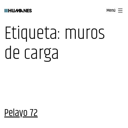
Saltar
Menú
al
contenido
Etiqueta:
muros
de carga
Pelayo 72